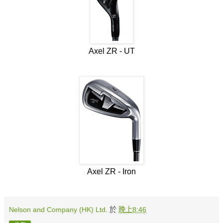
Axel ZR - UT
Axel ZR - Iron
Nelson and Company (HK) Ltd.
於
晚上8:46