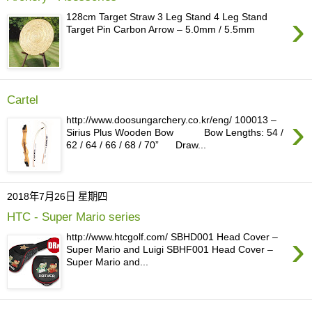
›
128cm Target Straw 3 Leg Stand 4 Leg Stand
Target Pin Carbon Arrow – 5.0mm / 5.5mm
Cartel
›
http://www.doosungarchery.co.kr/eng/ 100013 –
Sirius Plus Wooden Bow Bow Lengths: 54 /
62 / 64 / 66 / 68 / 70” Draw...
2018年7月26日 星期四
HTC - Super Mario series
›
http://www.htcgolf.com/ SBHD001 Head Cover –
Super Mario and Luigi SBHF001 Head Cover –
Super Mario and...