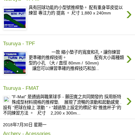
›
具有回球功能的小型號推桿墊。 配有重身草皮從以
練習 專注力的 提高 。 尺寸 1,880 x 240mm
Tsuruya - TPF
›
一款 縮小墊子的寬度和孔，讓你練習
更準確的推桿技術。 配有大小兩種類
型的小孔 （大 / 直徑 80mm / 50mm)
讓您可以練習準確的推桿技巧和加...
Tsuruya - FMAT
›
"F-Mat" 是通過與職業球手 - 藤田寛之共同開發的 採用新特
殊成型材料規格的推桿墊, 展現了流暢的滾動和起動感覺 .
設有 “把球在線上 滾動 ”，“越過墊上設定的標記”和“推進杯子”的
不同練習方法 。 尺寸 2,200 x 300m...
2018年7月30日 星期一
Archery - Acessories